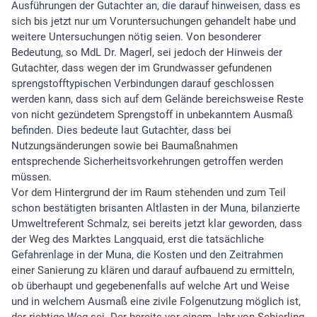
Ausführungen der Gutachter an, die darauf hinweisen, dass es
sich bis jetzt nur um Voruntersuchungen gehandelt habe und
weitere Untersuchungen nötig seien. Von besonderer
Bedeutung, so MdL Dr. Magerl, sei jedoch der Hinweis der
Gutachter, dass wegen der im Grundwasser gefundenen
sprengstofftypischen Verbindungen darauf geschlossen
werden kann, dass sich auf dem Gelände bereichsweise Reste
von nicht gezündetem Sprengstoff in unbekanntem Ausmaß
befinden. Dies bedeute laut Gutachter, dass bei
Nutzungsänderungen sowie bei Baumaßnahmen
entsprechende Sicherheitsvorkehrungen getroffen werden
müssen.
Vor dem Hintergrund der im Raum stehenden und zum Teil
schon bestätigten brisanten Altlasten in der Muna, bilanzierte
Umweltreferent Schmalz, sei bereits jetzt klar geworden, dass
der Weg des Marktes Langquaid, erst die tatsächliche
Gefahrenlage in der Muna, die Kosten und den Zeitrahmen
einer Sanierung zu klären und darauf aufbauend zu ermitteln,
ob überhaupt und gegebenenfalls auf welche Art und Weise
und in welchem Ausmaß eine zivile Folgenutzung möglich ist,
der richtige Weg sei. Der bereits vor einem Jahr von Schierling