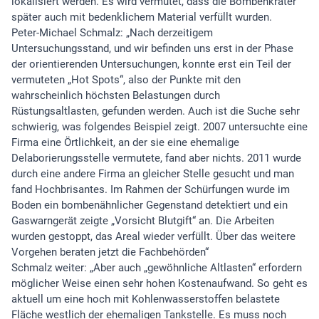
lokalisiert werden. Es wird vermutet, dass die Bombenkrater
später auch mit bedenklichem Material verfüllt wurden.
Peter-Michael Schmalz: „Nach derzeitigem
Untersuchungsstand, und wir befinden uns erst in der Phase
der orientierenden Untersuchungen, konnte erst ein Teil der
vermuteten „Hot Spots“, also der Punkte mit den
wahrscheinlich höchsten Belastungen durch
Rüstungsaltlasten, gefunden werden. Auch ist die Suche sehr
schwierig, was folgendes Beispiel zeigt. 2007 untersuchte eine
Firma eine Örtlichkeit, an der sie eine ehemalige
Delaborierungsstelle vermutete, fand aber nichts. 2011 wurde
durch eine andere Firma an gleicher Stelle gesucht und man
fand Hochbrisantes. Im Rahmen der Schürfungen wurde im
Boden ein bombenähnlicher Gegenstand detektiert und ein
Gaswarngerät zeigte „Vorsicht Blutgift“ an. Die Arbeiten
wurden gestoppt, das Areal wieder verfüllt. Über das weitere
Vorgehen beraten jetzt die Fachbehörden“
Schmalz weiter: „Aber auch „gewöhnliche Altlasten“ erfordern
möglicher Weise einen sehr hohen Kostenaufwand. So geht es
aktuell um eine hoch mit Kohlenwasserstoffen belastete
Fläche westlich der ehemaligen Tankstelle. Es muss noch