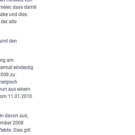
eier, dass damit
habe und dies
der alte
 und den
zung am
iermal eindeutig
 2008 zu
nergisch
f nun aus einem
 vom 11.01.2010
in davon aus,
zember 2008
bte. Dies gilt