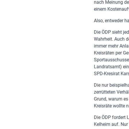
nach Meinung de
einem Kostenaufw
Also, entweder h
Die ÖDP sieht je
Wahrheit. Auch d
immer mehr Anlas
Kreisräten per 
Sportausschusses
Landratsamt) ein
SPD-Kresirat Kar
Die nur beispiel
zerrütteten Verhä
Grund, warum es z
Kreisräte wollte 
Die ÖDP fordert 
Kelheim auf. Nur