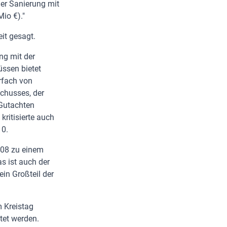
er Sanierung mit
io €)."
it gesagt.
ng mit der
ssen bietet
rfach von
chusses, der
 Gutachten
ritisierte auch
10.
008 zu einem
s ist auch der
ein Großteil der
m Kreistag
tet werden.