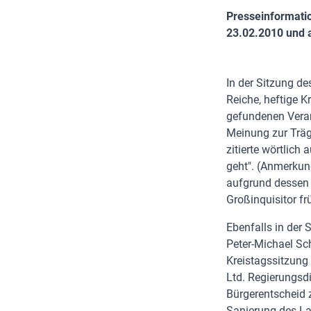
Presseinformati
23.02.2010 und 
In der Sitzung d
Reiche, heftige K
gefundenen Veran
Meinung zur Träg
zitierte wörtlich
geht". (Anmerkung
aufgrund dessen
Großinquisitor fr
Ebenfalls in der 
Peter-Michael Sc
Kreistagssitzung 
Ltd. Regierungsdi
Bürgerentscheid 
Sanierung des L