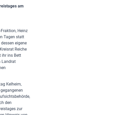
reistages am
Fraktion, Heinz
en Tagen statt
r dessen eigene
Kreisrat Reiche
 ihr ins Bett
n Landrat
nen
tag Kelheim,
an gegangenen
aufsichtsbehörde,
rch den
reistages zur
en Hinweis von