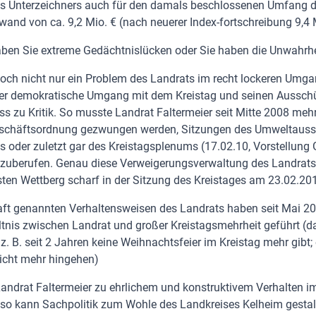
s Unterzeichners auch für den damals beschlossenen Umfang d
and von ca. 9,2 Mio. € (nach neuerer Index-fortschreibung 9,4 M
aben Sie extreme Gedächtnislücken oder Sie haben die Unwahrhe
doch nicht nur ein Problem des Landrats im recht lockeren Umga
er demokratische Umgang mit dem Kreistag und seinen Ausschü
s zu Kritik. So musste Landrat Faltermeier seit Mitte 2008 meh
Geschäftsordnung gezwungen werden, Sitzungen des Umweltauss
 oder zuletzt gar des Kreistagsplenums (17.02.10, Vorstellung
zuberufen. Genau diese Verweigerungsverwaltung des Landrats k
sten Wettberg scharf in der Sitzung des Kreistages am 23.02.20
haft genannten Verhaltensweisen des Landrats haben seit Mai 2
ltnis zwischen Landrat und großer Kreistagsmehrheit geführt (da
. B. seit 2 Jahren keine Weihnachtsfeier im Kreistag mehr gibt; 
nicht mehr hingehen)
Landrat Faltermeier zu ehrlichem und konstruktivem Verhalten i
 so kann Sachpolitik zum Wohle des Landkreises Kelheim gestal