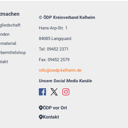
tmachen
© ÖDP Kreisverband Kelheim
gliedschaft
Hans-Arp-Str. 1
enden
84085 Langquaid
omaterial
Tel: 09452 2371
bemittelshop
Fax: 09452 2579
takt
info
oedp-kelheim.de
Unsere Social Media Kanäle
ÖDP vor Ort
Kontakt