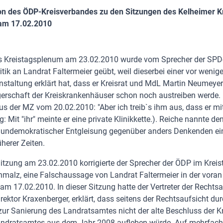
on des ÖDP-Kreisverbandes zu den Sitzungen des Kelheimer K
am 17.02.2010
es Kreistagsplenum am 23.02.2010 wurde vom Sprecher der SPD-
ritik an Landrat Faltermeier geübt, weil dieserbei einer vor wenig
staltung erklärt hat, dass er Kreisrat und MdL Martin Neumeye
erschaft der Kreiskrankenhäuser schon noch austreiben werde. 
 aus der MZ vom 20.02.2010: "Aber ich treib`s ihm aus, dass er mit
: Mit "ihr" meinte er eine private Klinikkette.). Reiche nannte de
 undemokratischer Entgleisung gegenüber anders Denkenden ei
üherer Zeiten.
Sitzung am 23.02.2010 korrigierte der Sprecher der ÖDP im Kreis
hmalz, eine Falschaussage von Landrat Faltermeier in der vor
am 17.02.2010. In dieser Sitzung hatte der Vertreter der Rechts
rektor Kraxenberger, erklärt, dass seitens der Rechtsaufsicht du
zur Sanierung des Landratsamtes nicht der alte Beschluss der K
andratsamtes aus dem Jahr 2008 aufleben würde. Auf mehrfach