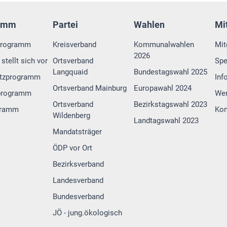
amm
Partei
Wahlen
Mi
programm
Kreisverband
Kommunalwahlen
Mit
2026
stellt sich vor
Ortsverband
Sp
Langquaid
Bundestagswahl 2025
tzprogramm
Inf
Ortsverband Mainburg
Europawahl 2024
programm
Wer
Ortsverband
Bezirkstagswahl 2023
gramm
Kon
Wildenberg
Landtagswahl 2023
Mandatsträger
ÖDP vor Ort
Bezirksverband
Landesverband
Bundesverband
JÖ - jung.ökologisch