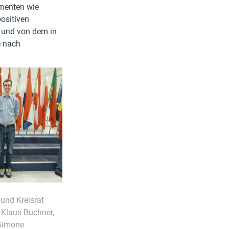
ementen wie
ositiven
 und von dem in
e nach
 und Kreisrat
 Klaus Buchner,
 Simone