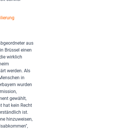
lierung
abgeordneter aus
in Brüssel einen
die wirklich
eheim
rt werden. Als
 Menschen in
erbayern wurden
mmission,
ment gewählt,
 hat kein Recht
ständlich ist.
ene hinzuweisen,
delsabkommen",