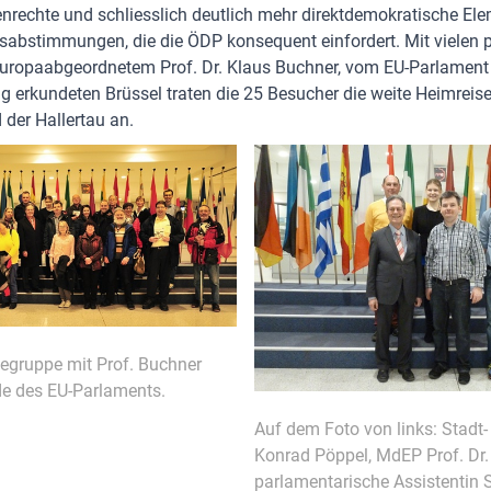
nrechte und schliesslich deutlich mehr direktdemokratische El
sabstimmungen, die die ÖDP konsequent einfordert. Mit vielen p
uropaabgeordnetem Prof. Dr. Klaus Buchner, vom EU-Parlament
g erkundeten Brüssel traten die 25 Besucher die weite Heimreis
der Hallertau an.
egruppe mit Prof. Buchner
e des EU-Parlaments.
Auf dem Foto von links: Stadt-
Konrad Pöppel, MdEP Prof. Dr.
parlamentarische Assistentin