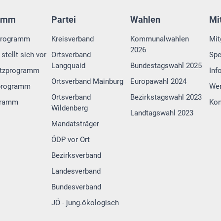
amm
Partei
Wahlen
Mi
programm
Kreisverband
Kommunalwahlen
Mit
2026
stellt sich vor
Ortsverband
Sp
Langquaid
Bundestagswahl 2025
tzprogramm
Inf
Ortsverband Mainburg
Europawahl 2024
programm
Wer
Ortsverband
Bezirkstagswahl 2023
gramm
Kon
Wildenberg
Landtagswahl 2023
Mandatsträger
ÖDP vor Ort
Bezirksverband
Landesverband
Bundesverband
JÖ - jung.ökologisch