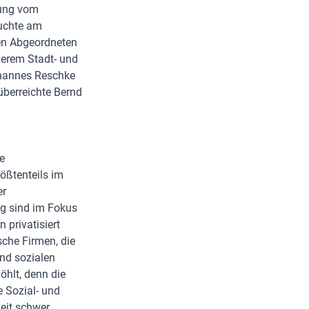
tung vom
suchte am
en Abgeordneten
derem Stadt- und
ohannes Reschke
überreichte Bernd
e
ößtenteils im
er
ng sind im Fokus
privatisiert
sche Firmen, die
und sozialen
hlt, denn die
 Sozial- und
eit schwer