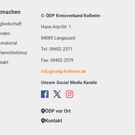
tmachen
© ÖDP Kreisverband Kelheim
gliedschaft
Hans-Arp-Str. 1
enden
84085 Langquaid
omaterial
Tel: 09452 2371
bemittelshop
Fax: 09452 2579
takt
info
oedp-kelheim.de
Unsere Social Media Kanäle
ÖDP vor Ort
Kontakt