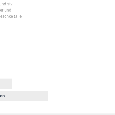
und stv.
er und
schke (alle
ken