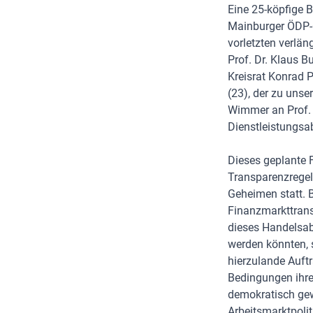
Eine 25-köpfige 
Mainburger ÖDP-O
vorletzten verlä
Prof. Dr. Klaus 
Kreisrat Konrad
(23), der zu uns
Wimmer an Prof. 
Dienstleistungsa
Dieses geplante 
Transparenzregel
Geheimen statt. 
Finanzmarkttrans
dieses Handelsab
werden könnten, s
hierzulande Auftr
Bedingungen ihre
demokratisch gew
Arbeitsmarktpoli