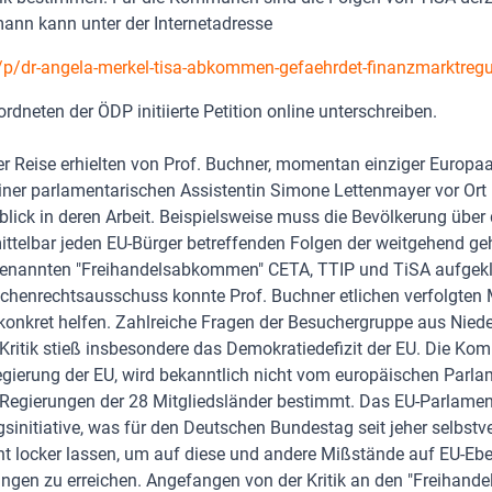
ann kann unter der Internetadresse
p/dr-angela-merkel-tisa-abkommen-gefaehrdet-finanzmarktregu
dneten der ÖDP initiierte Petition online unterschreiben.
er Reise erhielten von Prof. Buchner, momentan einziger Europa
ner parlamentarischen Assistentin Simone Lettenmayer vor Ort 
blick in deren Arbeit. Beispielsweise muss die Bevölkerung über 
ittelbar jeden EU-Bürger betreffenden Folgen der weitgehend g
enannten "Freihandelsabkommen" CETA, TTIP und TiSA aufgeklä
chenrechtsausschuss konnte Prof. Buchner etlichen verfolgten
konkret helfen. Zahlreiche Fragen der Besuchergruppe aus Nied
Kritik stieß insbesondere das Demokratiedefizit der EU. Die Ko
gierung der EU, wird bekanntlich nicht vom europäischen Parla
Regierungen der 28 Mitgliedsländer bestimmt. Das EU-Parlament
initiative, was für den Deutschen Bundestag seit jeher selbstver
ht locker lassen, um auf diese und andere Mißstände auf EU-Eb
ngen zu erreichen. Angefangen von der Kritik an den "Freihan