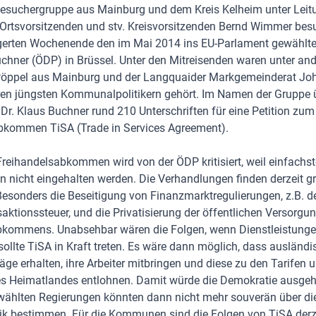
Besuchergruppe aus Mainburg und dem Kreis Kelheim unter Lei
rtsvorsitzenden und stv. Kreisvorsitzenden Bernd Wimmer be
ngerten Wochenende den im Mai 2014 ins EU-Parlament gewählt
Buchner (ÖDP) in Brüssel. Unter den Mitreisenden waren unter an
 Pöppel aus Mainburg und der Langquaider Markgemeinderat J
eren jüngsten Kommunalpolitikern gehört. Im Namen der Gruppe 
Dr. Klaus Buchner rund 210 Unterschriften für eine Petition zum
bkommen TiSA (Trade in Services Agreement).
Freihandelsabkommen wird von der ÖDP kritisiert, weil einfachst
n nicht eingehalten werden. Die Verhandlungen finden derzeit gr
Besonders die Beseitigung von Finanzmarktregulierungen, z.B. d
aktionssteuer, und die Privatisierung der öffentlichen Versorgu
kommens. Unabsehbar wären die Folgen, wenn Dienstleistungen 
ollte TiSA in Kraft treten. Es wäre dann möglich, dass ausländi
äge erhalten, ihre Arbeiter mitbringen und diese zu den Tarifen 
s Heimatlandes entlohnen. Damit würde die Demokratie ausgehö
ählten Regierungen könnten dann nicht mehr souverän über die
tik bestimmen. Für die Kommunen sind die Folgen von TiSA derz